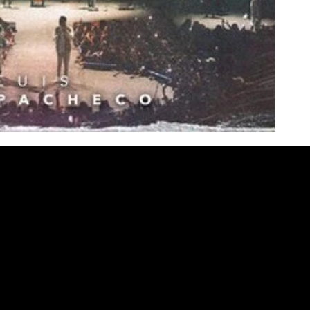
Contact Us
Quick Links
Home
Phone: (346) 672-9411
Multitracks
Email:
pachecols96@yahoo.com
Studio
Patches