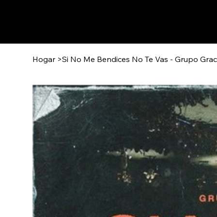
Hogar
>
Si No Me Bendices No Te Vas - Grupo Gra