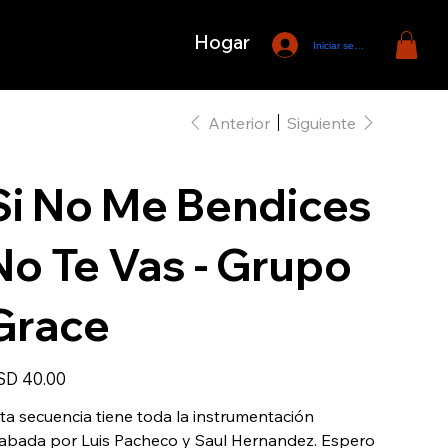
Hogar
Iniciar sesión
Anterior
Siguiente
Si No Me Bendices
No Te Vas - Grupo
Grace
io
SD 40.00
ta secuencia tiene toda la instrumentación
abada por Luis Pacheco y Saul Hernandez. Espero