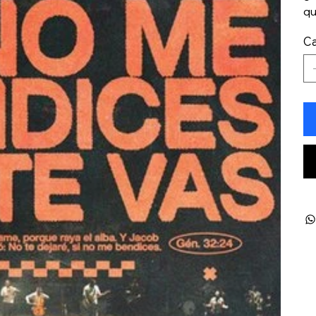
qu
Ca