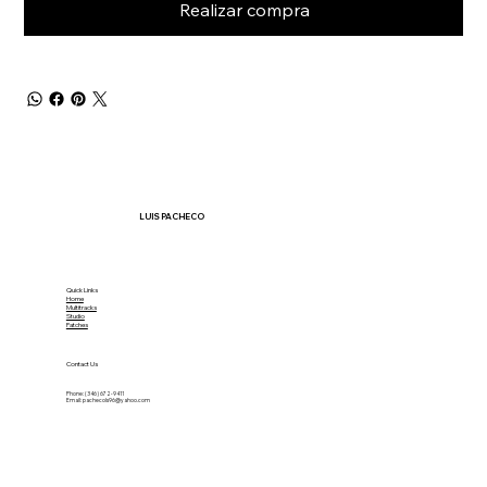
Realizar compra
LUIS PACHECO
Quick Links
Home
Multitracks
Studio
Patches
Contact Us
Phone: (346) 672-9411
Email:
pachecols96@yahoo.com