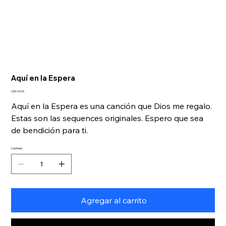
Aquí en la Espera
Precio
USD 40.00
Aquí en la Espera es una canción que Dios me regalo.
Estas son las sequences originales. Espero que sea
de bendición para ti.
Cantidad
Agregar al carrito